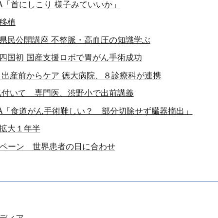
A「首にしこり 様子みていいか」
移植
県民公開講座 不整脈・高血圧の知識学ぶ
四国初 国産支援ロボで胃がん手術成功
 出産前からケア 徳大病院、８診療科が連携
気付いて 専門医、渋野小で出前講義
A「食道がん手術難しい？ 部分切除せず臓器摘出」
拡大１年半
ンペーン 世界患者の日に合わせ
ディア