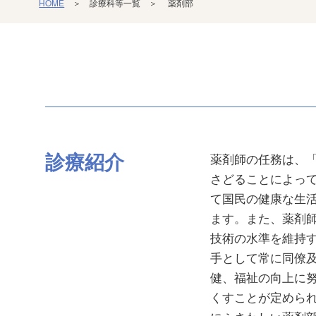
HOME
＞ 診療科等一覧 ＞ 薬剤部
診療紹介
薬剤師の任務は、
さどることによっ
て国民の健康な生
ます。また、薬剤
技術の水準を維持
手として常に同僚
健、福祉の向上に
くすことが定めら