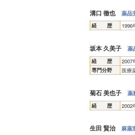
溝口 徹也
薬品
経 歴
199
坂本 久美子
薬
経 歴
200
専門分野
医療
菊石 美也子
薬
経 歴
200
生田 賢治
麻薬