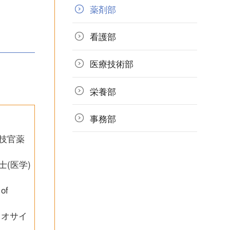
薬剤部
看護部
医療技術部
栄養部
事務部
学技官薬
士(医学)
of
イオサイ