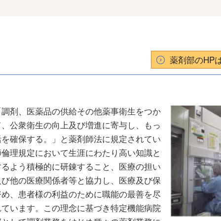
薬剤部のHP
「調剤、医薬品の供給その他薬事衛生をつか
て、公衆衛生の向上及び増進に寄与し、もっ
活を確保する。」と薬剤師法に規定されてい
師倫理規定において生涯にわたり高い知識と
するよう積極的に研錬すること、医療の担い
及び他の医療関係者等と協力し、医療及び保
努め、患者様の利益のために職能の最善を尽
れています。この理念に基づき特定機能病院