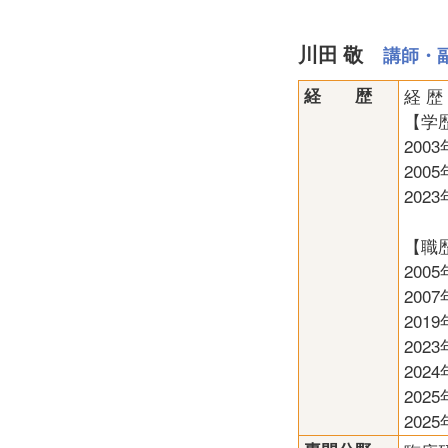
川田 敬
講師・
経 歴
経 歴
【学
200
200
202
【職
200
200
201
20
202
202
202