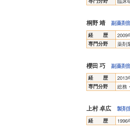
専門分野
臨床
桐野 靖
副薬剤
経 歴
20
専門分野
薬剤業
櫻田 巧
副薬剤
経 歴
20
専門分野
総務
上村 卓広
製剤
経 歴
199