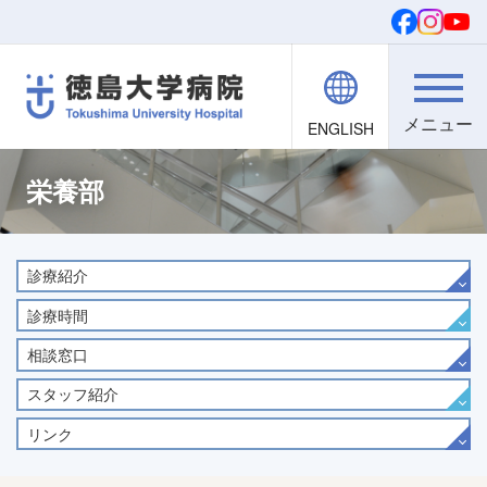
ENGLISH
院内職員向け
文字・背景
ご寄付
検索
栄養部
診療紹介
診療時間
相談窓口
スタッフ紹介
リンク