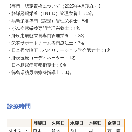
【専門・認定資格について（2025年4月現在）】
・静脈経腸栄養（TNT-D）管理栄養士：2名
・病態栄養専門（認定）管理栄養士：5名
・がん病態栄養専門管理栄養士：1名
・肝疾患病態栄養専門管理栄養士：2名
・栄養サポートチーム専門療法士：3名
・日本摂食嚥下リハビリテーション学会認定士：1名
・肝炎医療コーディネーター：1名
・日本糖尿病療養指導士：3名
・徳島県糖尿病療養指導士：3名
診療時間
月曜日
火曜日
水曜日
木曜日
金曜日
外来栄
午
藤本
鈴木
前川
村上
西 麻