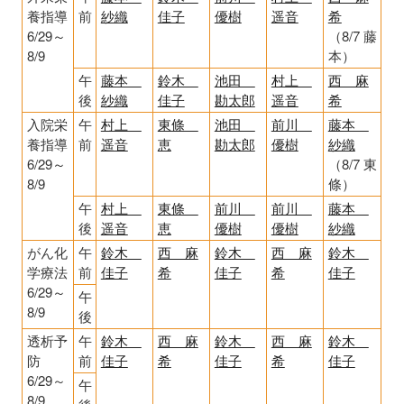
養指導
前
紗織
佳子
優樹
遥音
希
6/29～
（8/7 藤
8/9
本）
午
藤本
鈴木
池田
村上
西 麻
後
紗織
佳子
勘太郎
遥音
希
入院栄
午
村上
東條
池田
前川
藤本
養指導
前
遥音
恵
勘太郎
優樹
紗織
6/29～
（8/7 東
8/9
條）
午
村上
東條
前川
前川
藤本
後
遥音
恵
優樹
優樹
紗織
がん化
午
鈴木
西 麻
鈴木
西 麻
鈴木
学療法
前
佳子
希
佳子
希
佳子
6/29～
午
8/9
後
透析予
午
鈴木
西 麻
鈴木
西 麻
鈴木
防
前
佳子
希
佳子
希
佳子
6/29～
午
8/9