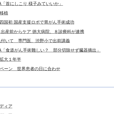
A「首にしこり 様子みていいか」
移植
四国初 国産支援ロボで胃がん手術成功
 出産前からケア 徳大病院、８診療科が連携
気付いて 専門医、渋野小で出前講義
A「食道がん手術難しい？ 部分切除せず臓器摘出」
拡大１年半
ンペーン 世界患者の日に合わせ
ディア