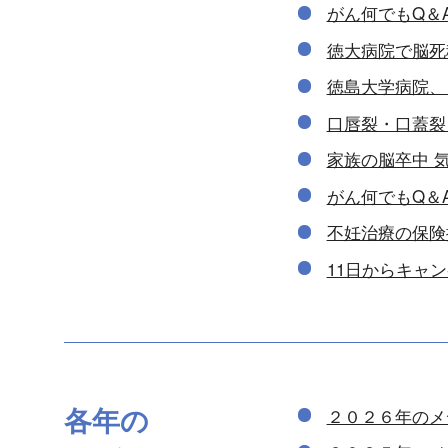
がん何でもQ＆
徳大病院で脳死
徳島大学病院、
口唇裂・口蓋裂
家族の脳卒中 
がん何でもQ＆
不妊治療の保険
11日からキャ
各年の
２０２６年のメ