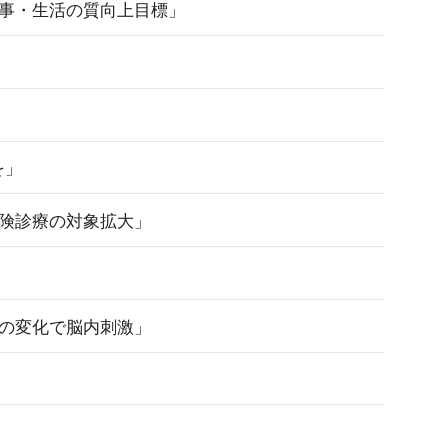
食事・生活の質向上目標」
を」
保険診療の対象拡大」
場の変化で脳内刺激」