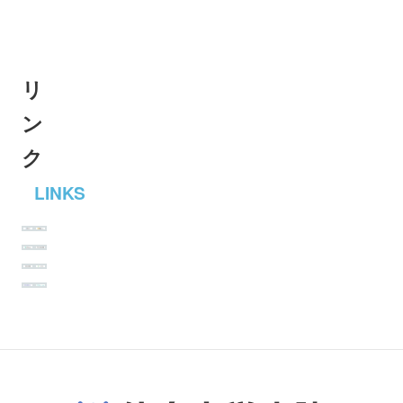
リ
ン
ク
LINKS