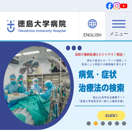
ENGLISH
院内職員向け
文字・背景
ご寄付
検索