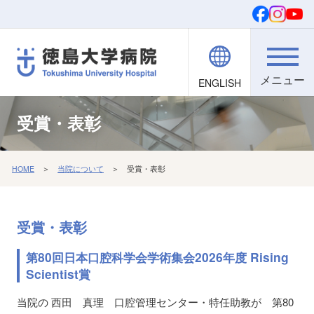
ENGLISH
院内職員向け
文字・背景
ご寄付
検索
受賞・表彰
HOME
＞
当院について
＞ 受賞・表彰
受賞・表彰
第80回日本口腔科学会学術集会2026年度 Rising
Scientist賞
当院の 西田 真理 口腔管理センター・特任助教が 第80