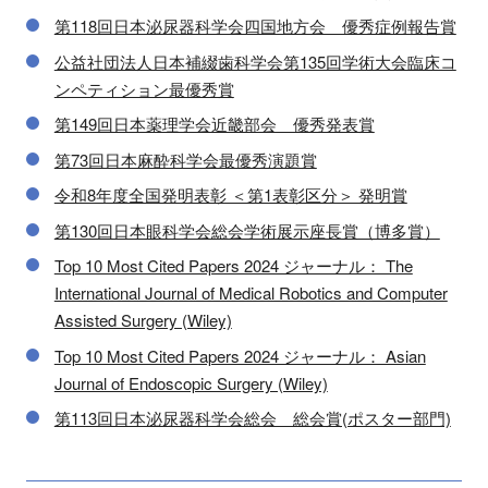
第118回日本泌尿器科学会四国地方会 優秀症例報告賞
公益社団法人日本補綴歯科学会第135回学術大会臨床コ
ンペティション最優秀賞
第149回日本薬理学会近畿部会 優秀発表賞
第73回日本麻酔科学会最優秀演題賞
令和8年度全国発明表彰 ＜第1表彰区分＞ 発明賞
第130回日本眼科学会総会学術展示座長賞（博多賞）
Top 10 Most Cited Papers 2024 ジャーナル： The
International Journal of Medical Robotics and Computer
Assisted Surgery (Wiley)
Top 10 Most Cited Papers 2024 ジャーナル： Asian
Journal of Endoscopic Surgery (Wiley)
第113回日本泌尿器科学会総会 総会賞(ポスター部門)