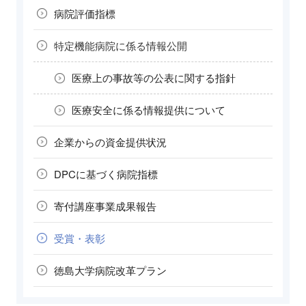
病院評価指標
特定機能病院に
係る情報公開
医療上の事故等の
公表に関する指針
医療安全に係る
情報提供について
企業からの
資金提供状況
DPCに基づく
病院指標
寄付講座
事業成果報告
受賞・表彰
徳島大学病院
改革プラン