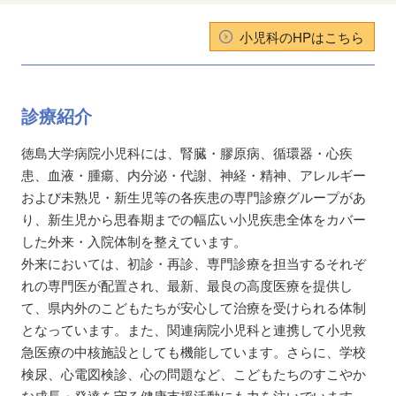
小児科のHPはこちら
診療紹介
徳島大学病院小児科には、腎臓・膠原病、循環器・心疾
患、血液・腫瘍、内分泌・代謝、神経・精神、アレルギー
および未熟児・新生児等の各疾患の専門診療グループがあ
り、新生児から思春期までの幅広い小児疾患全体をカバー
した外来・入院体制を整えています。
外来においては、初診・再診、専門診療を担当するそれぞ
れの専門医が配置され、最新、最良の高度医療を提供し
て、県内外のこどもたちが安心して治療を受けられる体制
となっています。また、関連病院小児科と連携して小児救
急医療の中核施設としても機能しています。さらに、学校
検尿、心電図検診、心の問題など、こどもたちのすこやか
な成長・発達を守る健康支援活動にも力を注いでいます。