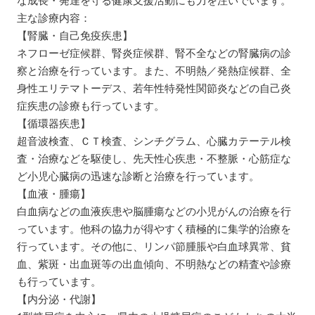
主な診療内容：
【腎臓・自己免疫疾患】
ネフローゼ症候群、腎炎症候群、腎不全などの腎臓病の診
察と治療を行っています。また、不明熱／発熱症候群、全
身性エリテマトーデス、若年性特発性関節炎などの自己炎
症疾患の診療も行っています。
【循環器疾患】
超音波検査、ＣＴ検査、シンチグラム、心臓カテーテル検
査・治療などを駆使し、先天性心疾患・不整脈・心筋症な
ど小児心臓病の迅速な診断と治療を行っています。
【血液・腫瘍】
白血病などの血液疾患や脳腫瘍などの小児がんの治療を行
っています。他科の協力が得やすく積極的に集学的治療を
行っています。その他に、リンパ節腫脹や白血球異常、貧
血、紫斑・出血斑等の出血傾向、不明熱などの精査や診療
も行っています。
【内分泌・代謝】