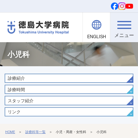
ENGLISH
院内職員向け
文字・背景
ご寄付
検索
小児科
診療紹介
診療時間
スタッフ紹介
リンク
HOME
＞
診療科等一覧
＞ 小児・周産・女性科 ＞ 小児科