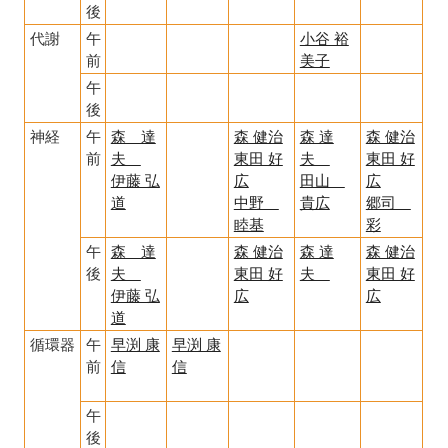
後
代謝
午
小谷 裕
前
美子
午
後
神経
午
森 達
森 健治
森 達
森 健治
前
夫
東田 好
夫
東田 好
伊藤 弘
広
田山
広
道
中野
貴広
郷司
睦基
彩
午
森 達
森 健治
森 達
森 健治
後
夫
東田 好
夫
東田 好
伊藤 弘
広
広
道
循環器
午
早渕 康
早渕 康
前
信
信
午
後