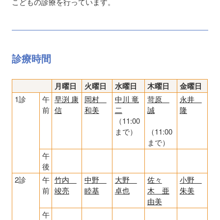
こどもの診療を行っています。
診療時間
月曜日
火曜日
水曜日
木曜日
金曜日
1診
午
早渕 康
岡村
中川 竜
苛原
永井
前
信
和美
二
誠
隆
（11:00
まで）
（11:00
まで）
午
後
2診
午
竹内
中野
大野
佐々
小野
前
竣亮
睦基
卓也
木 亜
朱美
由美
午