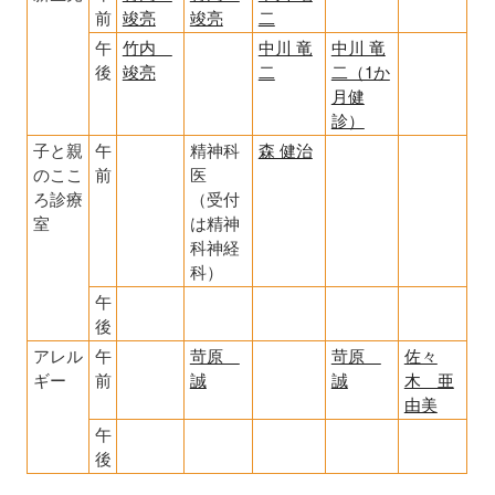
前
竣亮
竣亮
二
午
竹内
中川 竜
中川 竜
後
竣亮
二
二（1か
月健
診）
子と親
午
精神科
森 健治
のここ
前
医
ろ診療
（受付
室
は精神
科神経
科）
午
後
アレル
午
苛原
苛原
佐々
ギー
前
誠
誠
木 亜
由美
午
後