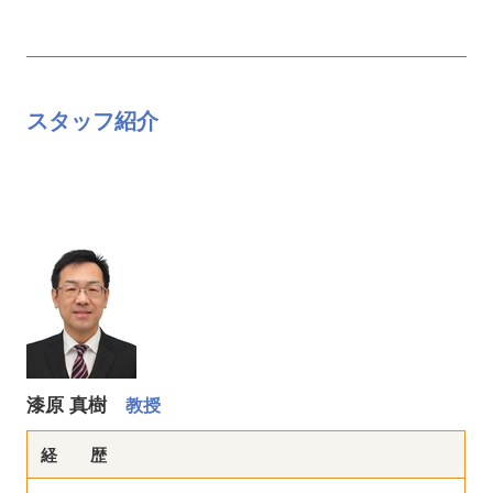
スタッフ紹介
漆原 真樹
教授
経 歴