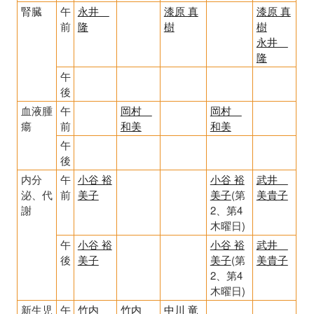
腎臓
午
永井
漆原 真
漆原 真
前
隆
樹
樹
永井
隆
午
後
血液腫
午
岡村
岡村
瘍
前
和美
和美
午
後
内分
午
小谷 裕
小谷 裕
武井
泌、代
前
美子
美子
(第
美貴子
謝
2、第4
木曜日)
午
小谷 裕
小谷 裕
武井
後
美子
美子
(第
美貴子
2、第4
木曜日)
新生児
午
竹内
竹内
中川 竜