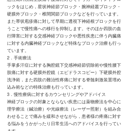
ックをはじめ，星状神経節ブロック・腕神経叢ブロック・
硬膜外ブロック・椎間関節ブロックなどを行っています。
また帯状庖疹痛に対して早期に透視下神経根ブロックを行
うことで慢性痛への移行を抑制します。そのほか四肢の血
行障害に対する交感神経ブロックや悪性疾患に伴う内臓痛
に対する内臓神経ブロックなど特殊なブロック治療も行っ
ています。
2．手術療法
手掌多汗症に対する胸腔鏡下交感神経節切除術や慢性腰下
肢痛に対する硬膜外腔鏡（エピドラスコピー）下硬膜外腔
洗浄術，また四肢の難治性疼痛に対する脊髄刺激装置埋め
込み術などの特殊治療も行っています。
3．慢性療病に対するカウンセリングやアドバイス
神経ブロックの対象とならない疾患には薬物療法を中心に
理学療法（鍼治療）や光線療法（レーザー照射）を組み合
わせることで痛みを緩和させながら，患者様の疼痛に対す
る悩みをうかがったり日常生活へのアドバイスを行ってい
ます。