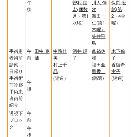
午
曽我 朋
川人 伸
保岡 宏
後
宏(偶数
次
彰(第
月・第1
新田 一
2・4金
水曜）
仁(第1
曜）
木曜）
笠井飛
鳥
手術患
午
田中 克
中路佳
酒井 暘
眞鍋佐
木下倫
者術前
前
哉
美
子
和
子
診察
村上千
福田亜
香留希
日帰り
晶
里香
実子
手術術
(隔週）
(隔週)
(隔週)
午
前診察
後
手術患
者術前
紹介
透視下
午
ブロッ
前
ク
午
後