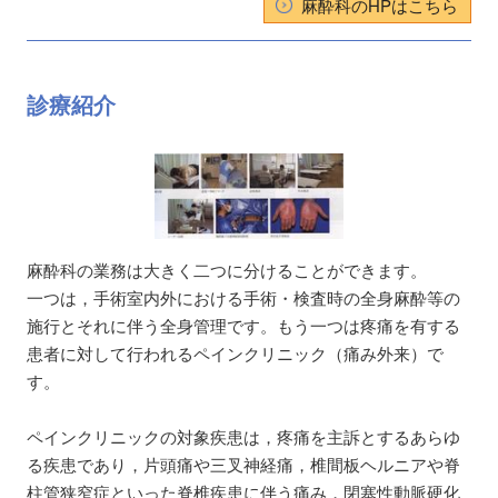
麻酔科のHPはこちら
診療紹介
麻酔科の業務は大きく二つに分けることができます。
一つは，手術室内外における手術・検査時の全身麻酔等の
施行とそれに伴う全身管理です。もう一つは疼痛を有する
患者に対して行われるペインクリニック（痛み外来）で
す。
ペインクリニックの対象疾患は，疼痛を主訴とするあらゆ
る疾患であり，片頭痛や三叉神経痛，椎間板ヘルニアや脊
柱管狭窄症といった脊椎疾患に伴う痛み，閉塞性動脈硬化