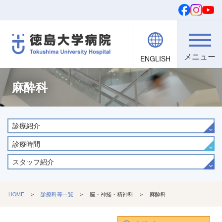
ENGLISH
院内職員向け
文字・背景
ご寄付
検索
麻酔科
診療紹介
診療時間
スタッフ紹介
HOME
＞
診療科等一覧
＞ 脳・神経・精神科 ＞ 麻酔科