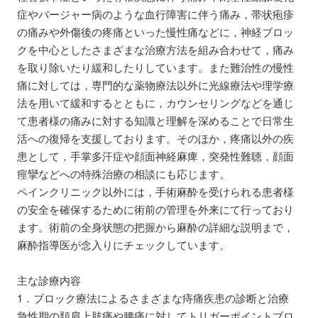
症やバージャー病のような血行障害に伴う痛み，帯状疱疹
の痛みや外傷後の疼痛といった慢性痛などに，神経ブロッ
クを中心としたさまざまな治療方法を組み合わせて，痛み
を取り除いたり緩和したりしています。また難治性の慢性
痛に対しては，専門的な薬物療法以外に光線療法や理学療
法を用いて緩和するとともに，カウンセリングなどを通じ
て患者様の痛みに対する知識と理解を深めることで日常生
活への復帰を支援しております。そのほか，疼痛以外の疾
患として，手掌多汗症や顔面神経麻痺，突発性難聴，顔面
痙攣などへの特殊治療の相談にも応じます。
ペインクリニック以外には，手術麻酔を受けられる患者様
の安全を確保するために術前の管理を外来にて行っており
ます。術前の全身状態の把握から麻酔の詳細な説明まで，
麻酔指導医が念入りにチェックしています。
主な診療内容
1．ブロック療法によるさまざまな痔痛疾患の診断と治療
急性期の頚肩上肢痛や腰痛に対してトリガーポイントブロ