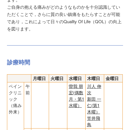
ご自身の抱える痛みがどのようなものかを十分認識してい
ただくことで，さらに質の良い鎮痛をもたらすことが可能
であり，これによって日々のQuallty Of Life（QOL）の向上
を図ります。
診療時間
月曜日
火曜日
水曜日
木曜日
金曜日
ペイン
午
曽我 朋
川人 伸
クリニ
前
宏(偶数
次
ック
月・第1
新田 一
（痛み
水曜）
仁(第1
外来）
木曜）
笠井飛
鳥