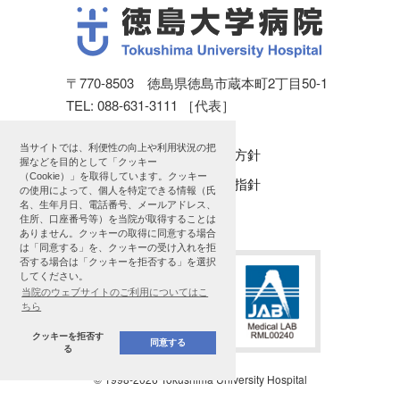
〒770-8503 徳島県徳島市蔵本町2丁目50-1
TEL: 088-631-3111 ［代表］
当サイトでは、利便性の向上や利用状況の把
個人情報保護方針
握などを目的として「クッキー
（Cookie）」を取得しています。クッキー
公表に関する指針
の使用によって、個人を特定できる情報（氏
名、生年月日、電話番号、メールアドレス、
サイトマップ
住所、口座番号等）を当院が取得することは
ありません。クッキーの取得に同意する場合
は「同意する」を、クッキーの受け入れを拒
否する場合は「クッキーを拒否する」を選択
してください。
当院のウェブサイトのご利用についてはこ
ちら
クッキーを拒否す
同意する
る
© 1998
-2026 Tokushima University Hospital