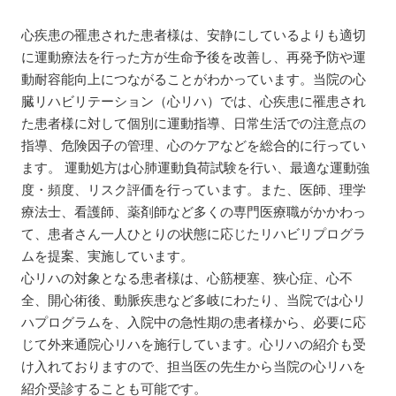
心疾患の罹患された患者様は、安静にしているよりも適切
に運動療法を行った方が生命予後を改善し、再発予防や運
動耐容能向上につながることがわかっています。当院の心
臓リハビリテーション（心リハ）では、心疾患に罹患され
た患者様に対して個別に運動指導、日常生活での注意点の
指導、危険因子の管理、心のケアなどを総合的に行ってい
ます。 運動処方は心肺運動負荷試験を行い、最適な運動強
度・頻度、リスク評価を行っています。また、医師、理学
療法士、看護師、薬剤師など多くの専門医療職がかかわっ
て、患者さん一人ひとりの状態に応じたリハビリプログラ
ムを提案、実施しています。
心リハの対象となる患者様は、心筋梗塞、狭心症、心不
全、開心術後、動脈疾患など多岐にわたり、当院では心リ
ハプログラムを、入院中の急性期の患者様から、必要に応
じて外来通院心リハを施行しています。心リハの紹介も受
け入れておりますので、担当医の先生から当院の心リハを
紹介受診することも可能です。