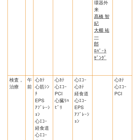
環器外
来
髙橋 智
紀
大櫛 祐
一
郎
ﾛﾊﾞｰﾄ
ｾﾞﾝｸﾞ
検査，
午
心ｶﾃ
心ｶﾃ
心ｴｺｰ
心ｶﾃ
治療
前
心筋ｼﾝ
心ｴｺｰ
心ｶﾃ
心ｴｺｰ
ﾁ
PCI
経食道
PCI
EPS
心臓ﾘﾊ
心ｴｺｰ
ｱﾌﾞﾚｰｼ
ﾋﾞﾘ
EPS
ｮﾝ
ｱﾌﾞﾚｰｼ
心ｴｺｰ
ｮﾝ
経食道
心ｴｺｰ