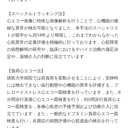
【スペックルトラッキング法】
心エコー画像に特殊な画像解析を行うことで，心機能の微
細な異常が検出可能となりました．本手法のスペシャリス
トが留学から2014年より帰国し，これまでわからなかった
心筋異常の定量評価を積極的に行っております．心筋障害
の病態解明の研究や，臨床におけるデバイス治療の適応決
定や，薬物介入の判断に役立てています．
【負荷心エコー法】
徳島大学病院では前負荷を変動させることにより，安静時
には検出できない血行動態や心機能の異常を評価する，プ
レロードストレス心エコー図検査を行っています．また，6
分間歩行直後に心エコー図検査を行う，6分間歩行負荷心エ
コー図検査を，各種心疾患の予後予測および治療介入に役
立てています．また，一般的なドブタミン負荷心エコー図
検査も行い，弁膜症の病態評価や心筋虚血の検出を行って
います．