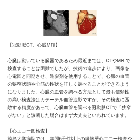
【冠動脈CT、心臓MRI】
心臓は動いている臓器であるため最近までは、CTやMRIで
検査することは困難でしたが、技術の進歩により、画像を
心電図と同期させ、造影剤を使用することで、心臓の血管
の狭窄状態や心筋の性状を詳しく調べることができるよう
になりました。心臓の血管を調べる方法として最も信頼性
の高い検査法はカテーテル血管造影ですが、その検査に匹
敵する精度があって、心臓血管を調べる冠動脈CTで「狭窄
がない」と診断した場合はまず大丈夫といわれています。
【心エコー図検査】
徳島大学病院では，年間5千件以上の経胸壁心エコー検査や