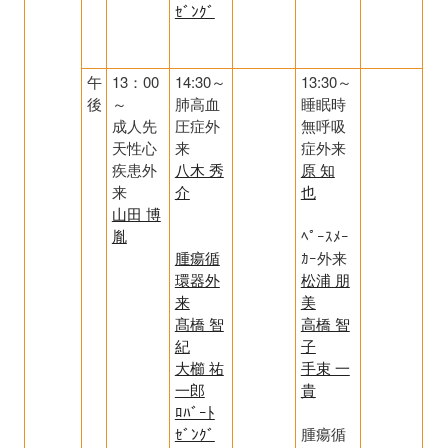
ｾﾞﾝｸﾞ
午
13：00
14:30～
13:30～
後
～
肺高血
睡眠時
成人先
圧症外
無呼吸
天性心
来
症外来
疾患外
八木 秀
原 知
来
介
也
山田 博
胤
ﾍﾟｰｽﾒｰ
腫瘍循
ｶｰ外来
環器外
松浦 朋
来
美
髙橋 智
高橋 智
紀
子
大櫛 祐
手束 一
一郎
貴
ﾛﾊﾞｰﾄ
ｾﾞﾝｸﾞ
腫瘍循