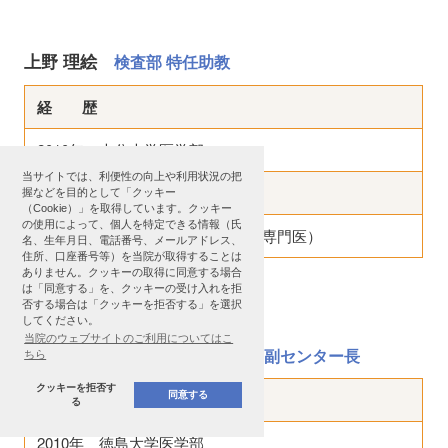
上野 理絵
検査部 特任助教
経 歴
2010年 大分大学医学部
当サイトでは、利便性の向上や利用状況の把
専門分野
握などを目的として「クッキー
（Cookie）」を取得しています。クッキー
の使用によって、個人を特定できる情報（氏
循環器全般（内科専門医、循環器専門医）
名、生年月日、電話番号、メールアドレス、
住所、口座番号等）を当院が取得することは
ありません。クッキーの取得に同意する場合
は「同意する」を、クッキーの受け入れを拒
否する場合は「クッキーを拒否する」を選択
門田 宗之
してください。
当院のウェブサイトのご利用についてはこ
卒後臨床研修センター特任講師・副センター長
ちら
クッキーを拒否す
同意する
経 歴
る
2010年 徳島大学医学部