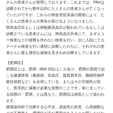
さんの患者さんが使用しております。これまでは、PAHは
診断されてから数年以内にたくさんの患者さんが亡くなっ
ていたのですが、これらの肺血管拡張薬の開発により、た
くさんの患者さんの寿命が延びるようになりました。
肺高血圧症もしくは肺動脈高血圧が疑われているもしくは
診断さている患者さんには、肺高血圧外来にて、まずエコ
ー検査などの侵襲を伴わない検査を行い、次に入院にてカ
テーテル検査を行い適切に診断したのちに、それぞれの患
者さんに最も適切な薬物を見きわめ治療をしていきます。
【肥満症】
肥満症とは、肥満（BMI 25以上）があり、肥満が原因で起
こる健康障害（糖尿病、高血圧、脂質異常症、睡眠時無呼
吸症候群など）を合併している、またはその可能性が高
く、医学的に減量が必要な状態のことです。単に太ってい
る状態の「肥満」とは異なり、肥満症は病気として扱われ
ます。
循環器内科で治療する心不全、虚血性心疾患、心房細動な
どの不整脈も、肥満症が主な要因であることが明らかにな