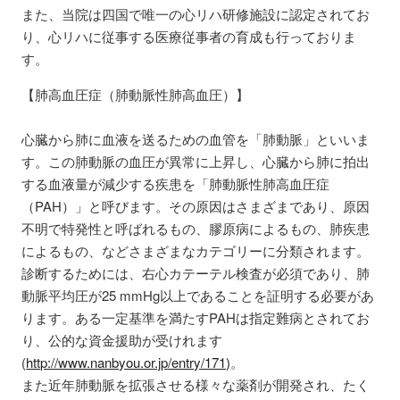
また、当院は四国で唯一の心リハ研修施設に認定されてお
り、心リハに従事する医療従事者の育成も行っておりま
す。
【肺高血圧症（肺動脈性肺高血圧）】
心臓から肺に血液を送るための血管を「肺動脈」といいま
す。この肺動脈の血圧が異常に上昇し、心臓から肺に拍出
する血液量が減少する疾患を「肺動脈性肺高血圧症
（PAH）」と呼びます。その原因はさまざまであり、原因
不明で特発性と呼ばれるもの、膠原病によるもの、肺疾患
によるもの、などさまざまなカテゴリーに分類されます。
診断するためには、右心カテーテル検査が必須であり、肺
動脈平均圧が25 mmHg以上であることを証明する必要があ
ります。ある一定基準を満たすPAHは指定難病とされてお
り、公的な資金援助が受けれます
(
http://www.nanbyou.or.jp/entry/171)
。
また近年肺動脈を拡張させる様々な薬剤が開発され、たく