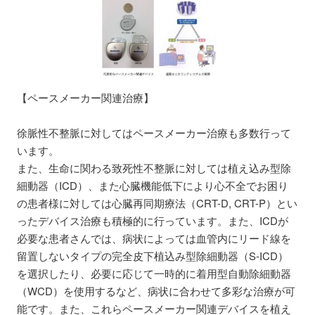
【ペースメーカー関連治療】
徐脈性不整脈に対してはペースメーカー治療も多数行って
います。
また、生命に関わる致死性不整脈に対しては植え込み型除
細動器（ICD）、また心臓機能低下により心不全でお困り
の患者様に対しては心臓再同期療法（CRT-D, CRT-P）とい
ったデバイス治療も積極的に行っています。また、ICDが
必要な患者さんでは、病状によっては血管内にリード線を
留置しないタイプの完全皮下植込み型除細動器（S-ICD）
を選択したり、必要に応じて一時的に着用型自動除細動器
（WCD）を使用するなど、病状に合わせて多彩な治療が可
能です。また、これらペースメーカー関連デバイスを植え