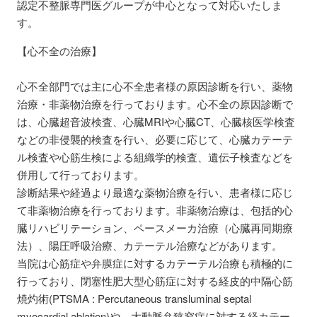
認定不整脈専門医グループが中心となって対応いたしま
す。
【心不全の治療】
心不全部門では主に心不全患者様の原因診断を行い、薬物
治療・非薬物治療を行っております。心不全の原因診断で
は、心臓超音波検査、心臓MRIや心臓CT、心臓核医学検査
などの非侵襲的検査を行い、必要に応じて、心臓カテーテ
ル検査や心筋生検による組織学的検査、遺伝子検査などを
併用して行っております。
診断結果や経過より最適な薬物治療を行い、患者様に応じ
て非薬物治療を行っております。非薬物治療は、包括的心
臓リハビリテーション、ペースメーカ治療（心臓再同期療
法）、陽圧呼吸治療、カテーテル治療などがあります。
当院は心筋症や弁膜症に対するカテーテル治療も積極的に
行っており、閉塞性肥大型心筋症に対する経皮的中隔心筋
焼灼術(PTSMA : Percutaneous transluminal septal
myocardial ablation)や、大動脈弁狭窄症に対する経カテー