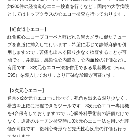
約200件の経食道心エコー検査を行うなど，国内の大学病院
としてはトップクラスの心エコー検査を行っております．
【経食道心エコー】
経食道心エコープローベと呼ばれる胃カメラに似たチュー
ブを食道に挿入して行います．希望に応じて静脈麻酔を併
用しますので，苦痛も出来る限り少なく検査することが可
能です．弁膜症，感染性心内膜炎，心内血栓の評価などに
有用です．3次元心エコー法を併用できる最新機種（Epic,
E95）を導入しており，より正確な診断が可能です．
【3次元心エコー】
通常の2次元心エコーに比べて，死角も出来る限り少なく，
構造を正確に把握できるツールです．3次元心エコー専用機
を4台保有しておりますので，心臓外科手術前の評価だけで
なく，通常のルーチン検査時に3次元心エコー法を用いた評
価が可能です．複雑心奇形など先天性心疾患の評価も行っ
ております．