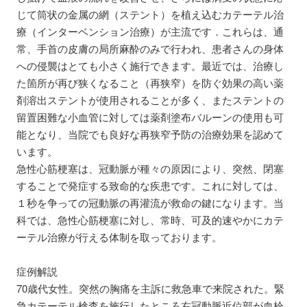
じて筒状の金属の網（ステント）を植え込むカテーテル治
療（インターベンション治療）が主流です．これらは、通
常、手首の皮膚の局所麻酔のみで行われ、患者さんの身体
への侵襲はとても小さく施行できます。最近では、治療し
た箇所が再び狭くなること（再狭窄）を防ぐ効果の高い薬
剤溶出ステントが使用されることが多く、またステントの
留置困難な小血管に対しては薬剤塗布バルーンの使用も可
能となり、当院でも良好な再狭窄予防の治療効果を認めて
います。
急性心筋梗塞は、冠動脈が種々の原因により、突然、閉塞
することで発症する致命的な疾患です。これに対しては、
１秒を争っての冠動脈の再灌流が救命の鍵になります。当
科では、急性心筋梗塞に対し、常時、可及的速やかにカテ
ーテル治療が行える体制を取っております。
症例解説
70歳代女性。突然の胸痛を主訴に救急車で来院された。緊
急カテーテル検査を施行したところ右冠動脈近位部が血栓