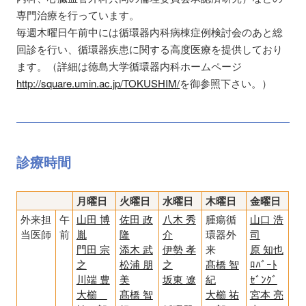
専門治療を行っています。
毎週木曜日午前中には循環器内科病棟症例検討会のあと総
回診を行い、循環器疾患に関する高度医療を提供しており
ます。（詳細は徳島大学循環器内科ホームページ
http://square.umin.ac.jp/TOKUSHIM/
を御参照下さい。）
診療時間
月曜日
火曜日
水曜日
木曜日
金曜日
外来担
午
山田 博
佐田 政
八木 秀
腫瘍循
山口 浩
当医師
前
胤
隆
介
環器外
司
門田 宗
添木 武
伊勢 孝
来
原 知也
之
松浦 朋
之
髙橋 智
ﾛﾊﾞｰﾄ
川端 豊
美
坂東 遼
紀
ｾﾞﾝｸﾞ
大櫛
髙橋 智
大櫛 祐
宮本 亮