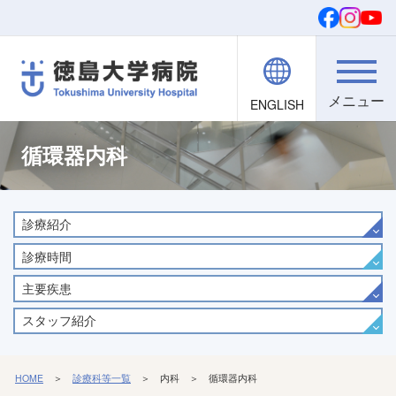
ENGLISH
院内職員向け
文字・背景
ご寄付
検索
循環器内科
診療紹介
診療時間
主要疾患
スタッフ紹介
HOME
＞
診療科等一覧
＞ 内科 ＞ 循環器内科