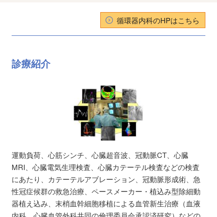
循環器内科のHPはこちら
診療紹介
運動負荷、心筋シンチ、心臓超音波、冠動脈CT、心臓
MRI、心臓電気生理検査、心臓カテーテル検査などの検査
にあたり、カテーテルアブレーション、冠動脈形成術、急
性冠症候群の救急治療、ペースメーカー・植込み型除細動
器植え込み、末梢血幹細胞移植による血管新生治療（血液
内科、心臓血管外科共同の倫理委員会承認済研究）などの