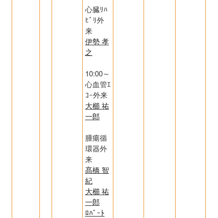
心臓ﾘﾊ
ﾋﾞﾘ外
来
伊勢 孝
之
10:00～
心血管ｴ
ｺｰ外来
大櫛 祐
一郎
腫瘍循
環器外
来
髙橋 智
紀
大櫛 祐
一郎
ﾛﾊﾞｰﾄ