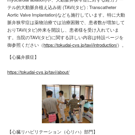
テル的大動脈弁植え込み術 (TAVI(タビ) : Transcatheter
Aortic Valve Implantation)なども施行しています。特に大動
脈弁狭窄症は薬物治療では治療困難で、患者数が増加して
おりTAVI(タビ)外来を開設し、患者様を受け入れていま
す。当院のTAVI(タビ)に関する詳しい内容は特設ページを
御参照ください（
https://tokudai-cvs.jp/tavi/introduction/
）。
【心臓弁膜症】
https://tokudai-cvs.jp/tavi/about/
【心臓リハビリテーション（心リハ）部門】