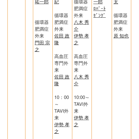
祐一郎
紀
循環器
一郎
太
肥満症
ﾛﾊﾞｰﾄ
循環器
外来
ｾﾞﾝｸﾞ
循環器
循環器
肥満症
八木 秀
肥満症
肥満症
外来
介
外来
外来
佐田 政
伊勢 孝
原 知也
門田 宗
隆
之
之
高血圧
高血圧
専門外
専門外
来
来
佐田 政
八木 秀
隆
介
10：00
10:00～
～
TAVI外
TAVI外
来
来
伊勢 孝
伊勢 孝
之
之