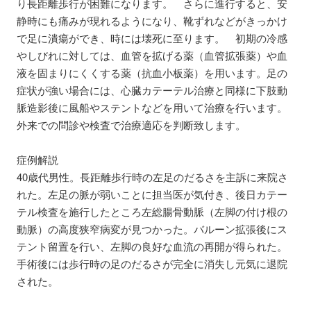
り長距離歩行が困難になります。 さらに進行すると、安
静時にも痛みが現れるようになり、靴ずれなどがきっかけ
で足に潰瘍ができ、時には壊死に至ります。 初期の冷感
やしびれに対しては、血管を拡げる薬（血管拡張薬）や血
液を固まりにくくする薬（抗血小板薬）を用います。足の
症状が強い場合には、心臓カテーテル治療と同様に下肢動
脈造影後に風船やステントなどを用いて治療を行います。
外来での問診や検査で治療適応を判断致します。
症例解説
40歳代男性。長距離歩行時の左足のだるさを主訴に来院さ
れた。左足の脈が弱いことに担当医が気付き、後日カテー
テル検査を施行したところ左総腸骨動脈（左脚の付け根の
動脈）の高度狭窄病変が見つかった。バルーン拡張後にス
テント留置を行い、左脚の良好な血流の再開が得られた。
手術後には歩行時の足のだるさが完全に消失し元気に退院
された。