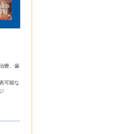
治療、歯
表可能な
ジ