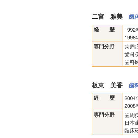
二宮 雅美
歯
経 歴
19
19
専門分野
歯周
歯科
歯科
板東 美香
歯
経 歴
20
20
専門分野
歯周
日本
臨床