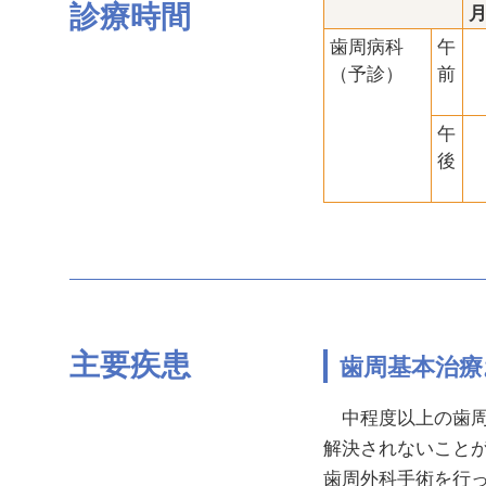
診療時間
歯周病科
午
（予診）
前
午
後
主要疾患
歯周基本治療
中程度以上の歯周
解決されないこと
歯周外科手術を行