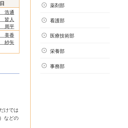
日
薬剤部
 浩通
 皆人
看護部
 周平
 美香
医療技術部
 紗矢
栄養部
事務部
だけでは
）などの