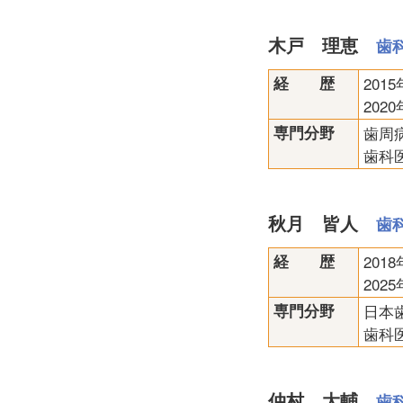
木戸 理恵
歯
経 歴
201
20
専門分野
歯周
歯科
秋月 皆人
歯
経 歴
20
20
専門分野
日本
歯科
仲村 大輔
歯