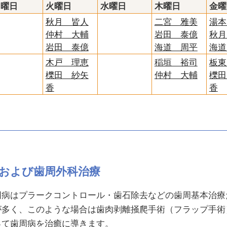
月曜日
火曜日
水曜日
木曜日
金曜
秋月 皆人
二宮 雅美
湯本
仲村 大輔
岩田 泰億
秋月
岩田 泰億
海道 周平
海道
木戸 理恵
稲垣 裕司
板東
櫟田 紗矢
仲村 大輔
櫟田
香
香
および歯周外科治療
病はプラークコントロール・歯石除去などの歯周基本治療
が多く、このような場合は歯肉剥離掻爬手術（フラップ手術
って歯周病を治癒に導きます。