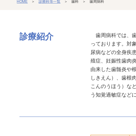
HOME
＞
診療科等一覧
＞ 歯科 ＞ 歯周病科
診療紹介
歯周病科では、歯
っております。対
尿病などの全身疾
殖症、妊娠性歯肉
由来した歯髄炎や
しきえん）、歯根
こんのうほう）な
う知覚過敏症など