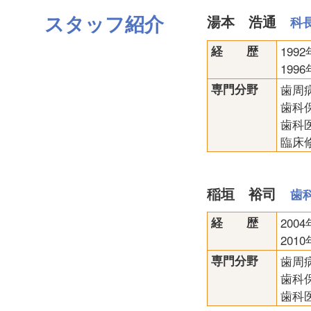
スタッフ紹介
湯本 浩通
科
経 歴
19
19
専門分野
歯周
歯科
歯科
臨床
稲垣 裕司
歯
経 歴
20
201
専門分野
歯周
歯科
歯科