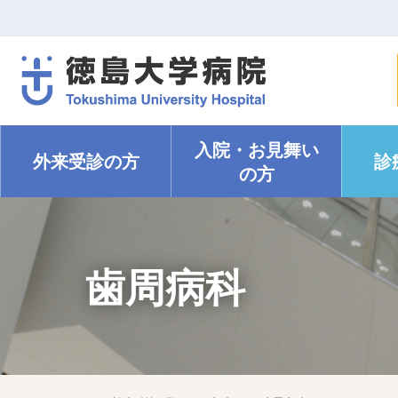
入院・
お見舞い
外来受診の方
診
の方
歯周病科