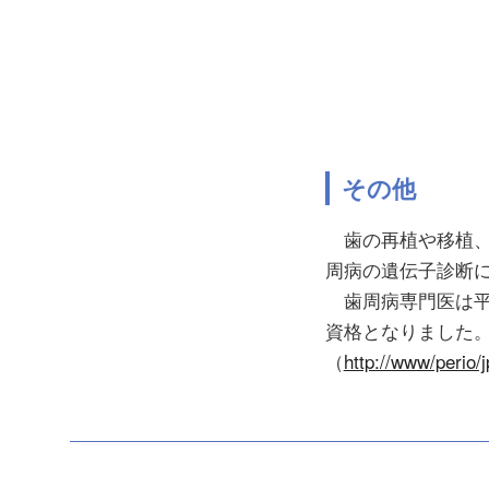
その他
歯の再植や移植、
周病の遺伝子診断
歯周病専門医は平
資格となりました
（
http://www/perio/j