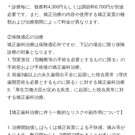
＊診療毎に、観察料4,300円もしくは調節料6,700円が別途
必要です。また、矯正治療の内容や使用する矯正装置の種
類および治療期間によって料金が異なります。
②保険適応の治療
矯正歯科治療は保険適応外ですが、下記の場合に限り保険
診療の対象となります。
1. 顎変形症（顎離断等の手術を必要とするものに限る）の
手術前および手術後の矯正歯科治療。
2. 前歯3歯以上の永久歯萌出不全に起因した咬合異常（埋伏
歯開窓術を必要とするものに限る）に対する矯正歯科治療
3.「厚生労働大臣が定める疾患」に起因した咬合異常に対
する矯正歯科治療。
【矯正歯科治療に伴う一般的なリスクや副作用について】
1. 治療開始後しばらくは矯正装置による不快感、痛み等が
あります。数日間から1、2週間で慣れることが多いです。