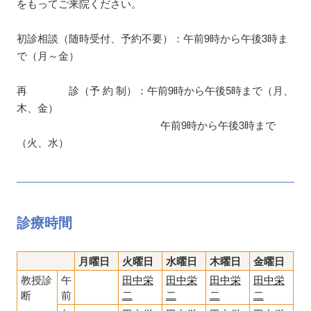
をもってご来院ください。
初診相談（随時受付、予約不要）：午前9時から午後3時ま
で（月～金）
再 診（予 約 制）：午前9時から午後5時まで（月、
木、金）
午前9時から午後3時まで
（火、水）
診療時間
月曜日
火曜日
水曜日
木曜日
金曜日
教授診
午
田中栄
田中栄
田中栄
田中栄
断
前
二
二
二
二