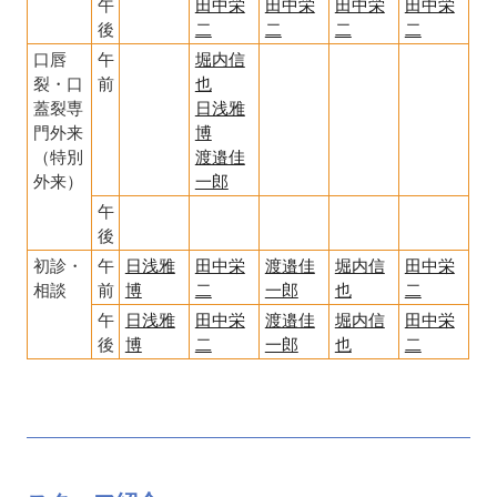
午
田中栄
田中栄
田中栄
田中栄
後
二
二
二
二
口唇
午
堀内信
裂・口
前
也
蓋裂専
日浅雅
門外来
博
（特別
渡邉佳
外来）
一郎
午
後
初診・
午
日浅雅
田中栄
渡邉佳
堀内信
田中栄
相談
前
博
二
一郎
也
二
午
日浅雅
田中栄
渡邉佳
堀内信
田中栄
後
博
二
一郎
也
二