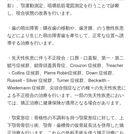
影）、顎運動測定、咀嚼筋筋電図測定を行うことで診断
し、咬合状態の改善を行います。
・歯の萌出障害：隣在歯の移動や、歯牙腫、のう胞性疾患
などにより生じた萌出障害歯を牽引して、正常な位置へ誘
導する治療を行います。
・先天性疾患に伴う不正咬合：口唇・口蓋裂、第一・第二
鰓弓症候群、鎖骨頭蓋異骨症、Crouzon 症候群、Treacher
－Collins 症候群、Pierre Robin症候群、Down 症候群、
Russell－Silver 症候群、Turner 症候群、Beckwith－
Wiedemann 症候群、尖頭合指症などの種々の先天性疾患に
よる不正咬合の治療を行います。一部の先天性疾患におい
ては、矯正治療に健康保険が適用となる場合があります。
・顎変形症：骨格性の不調和を持つ顎変形症に対して、上
下顎骨骨切り術、顎骨・歯槽骨の仮骨延長法を併用した矯
正治療を行います。これらの外科手術を伴う矯正治療にお