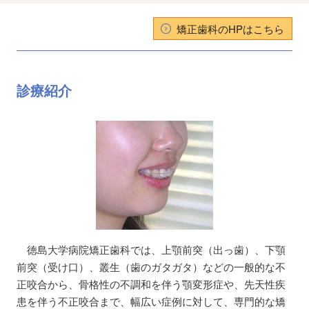
矯正歯科のHPはこちら
診療紹介
徳島大学病院矯正歯科では、上顎前突（出っ歯）、下顎
前突（受け口）、叢生（歯のガタガタ）などの一般的な不
正咬合から、骨格性の不調和を伴う顎変形症や、先天性疾
患を伴う不正咬合まで、幅広い症例に対して、専門的な矯