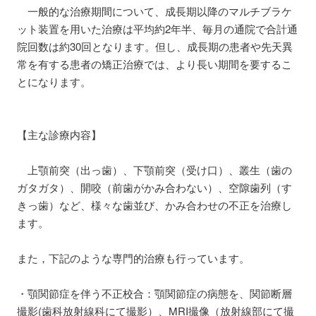
一般的な治療期間について、成長期以降のマルチブラケ
ット装置を用いた治療は平均約2年半、毎月の通院で合計通
院回数は約30回となります。但し、成長期の患者や先天異
常を有する患者の矯正治療では、より長い期間を要するこ
とになります。
【主な診療内容】
上顎前突（出っ歯）、下顎前突（受け口）、叢生（歯の
ガタガタ）、開咬（前歯がかみ合わない）、空隙歯列（す
きっ歯）など、様々な歯並び、かみ合わせの不正を治療し
ます。
また，下記のような専門的治療も行っています。
・顎関節症を伴う不正校合：顎関節症の病態を、関節断層
撮影(歯科放射線科にて撮影）、MRI撮像（放射線部にて撮