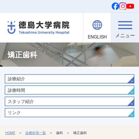
ENGLISH
院内職員向け
文字・背景
ご寄付
検索
矯正歯科
診療紹介
診療時間
スタッフ紹介
リンク
HOME
＞
診療科等一覧
＞ 歯科 ＞ 矯正歯科