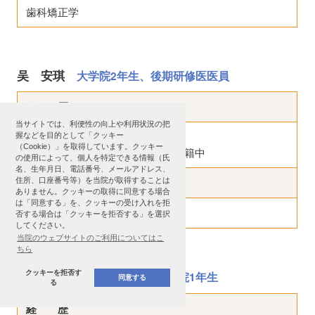
歯科矯正学
吴 安琪
大学院2年生、後期研修医医員
経 歴
当サイトでは、利便性の向上や利用状況の把
徳島大学歯学部卒業
握などを目的として「クッキー
（Cookie）」を取得しています。クッキー
徳島大学大学院口腔科学研究科在籍中
の使用によって、個人を特定できる情報（氏
名、生年月日、電話番号、メールアドレス、
専門分野
住所、口座番号等）を当院が取得することは
ありません。クッキーの取得に同意する場合
は「同意する」を、クッキーの受け入れを拒
歯科矯正学
否する場合は「クッキーを拒否する」を選択
してください。
当院のウェブサイトのご利用についてはこ
ちら
Filippo Moenne Saito
クッキーを拒否す
大学院1年生
同意する
る
経 歴