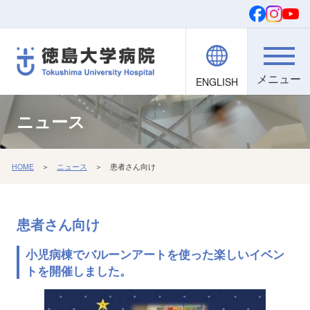
ENGLISH
院内職員向け
文字・背景
ご寄付
検索
ニュース
HOME
＞
ニュース
＞ 患者さん向け
患者さん向け
小児病棟でバルーンアートを使った楽しいイベン
トを開催しました。