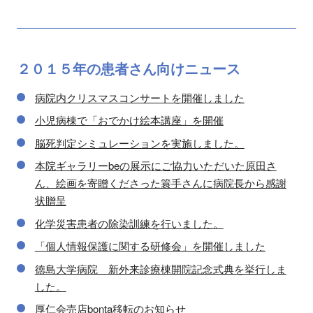
２０１５年の
患者さん向け
ニュース
病院内クリスマスコンサートを開催しました
小児病棟で「おでかけ絵本講座」を開催
脳死判定シミュレーションを実施しました。
本院ギャラリーbeの展示にご協力いただいた原田さ
ん、絵画を寄贈くださった簑手さんに病院長から感謝
状贈呈
化学災害患者の除染訓練を行いました。
「個人情報保護に関する研修会」を開催しました
徳島大学病院 新外来診療棟開院記念式典を挙行しま
した。
厚仁会売店bonta移転のお知らせ