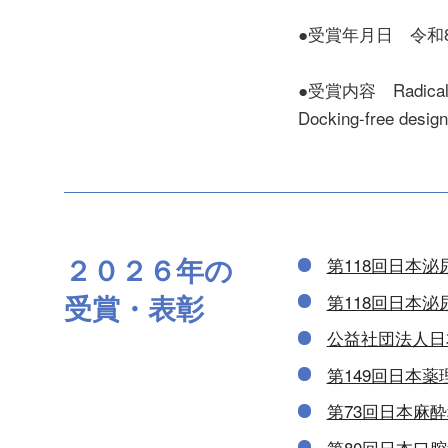
●受賞年月日 令和
●受賞内容 Radical pros
Docking-free design
２０２６
年の
第118回日本
受賞・表彰
第118回日本
公益社団法人日
第149回日本
第73回日本麻
第80回日本口腔科学