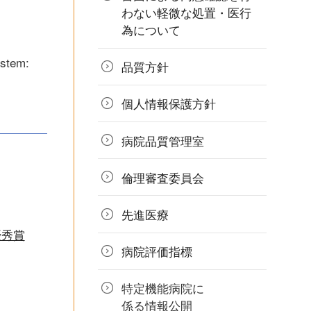
わない軽微な処置・医行
為について
ystem:
品質方針
個人情報
保護方針
病院品質
管理室
倫理審査
委員会
先進医療
優秀賞
病院評価指標
特定機能病院に
係る情報公開