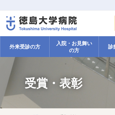
入院・
お見舞い
外来受診の方
診
の方
受賞・表彰