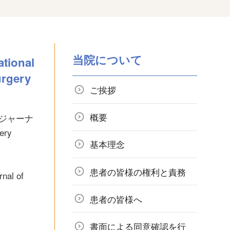
当院について
tional
urgery
ご挨拶
概要
4 ジャーナ
ery
基本理念
患者の皆様の
権利と責務
nal of
患者の皆様へ
書面による同意確認を行