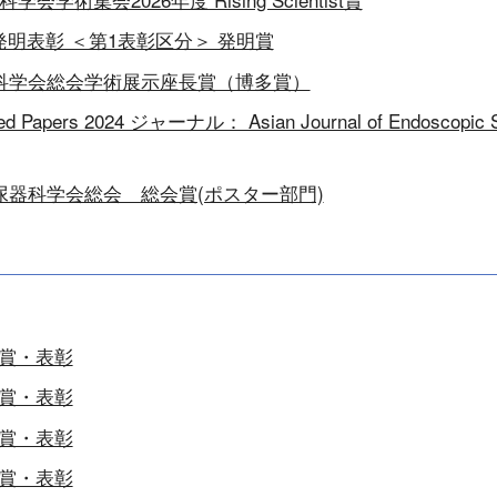
発明表彰 ＜第1表彰区分＞ 発明賞
眼科学会総会学術展示座長賞（博多賞）
ted Papers 2024 ジャーナル： Asian Journal of Endoscopic 
泌尿器科学会総会 総会賞(ポスター部門)
賞・表彰
賞・表彰
賞・表彰
賞・表彰