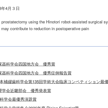
8年4月３日
tatectomy using the Hinotori robot-assisted surgical s
 may contribute to reduction in postoperative pain
泌尿器科学会四国地方会 優秀賞
泌尿器科学会四国地方会 優秀症例報告賞
本補綴歯科学会第135回学術大会臨床コンペティション最
薬理学会近畿部会 優秀発表賞
酔科学会最優秀演題賞
会学術集会2026年度 Rising Scientist賞