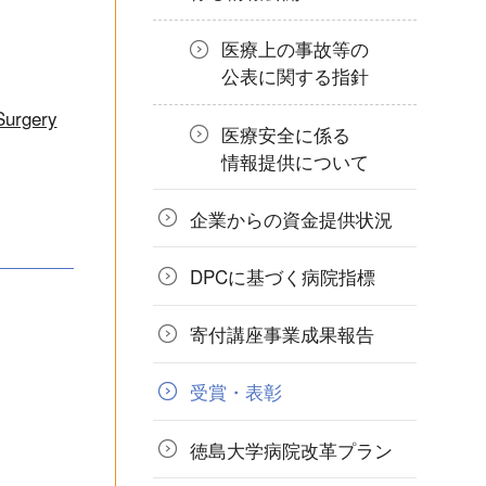
医療上の事故等の
公表に関する指針
Surgery
医療安全に係る
情報提供について
企業からの
資金提供状況
DPCに基づく
病院指標
寄付講座
事業成果報告
受賞・表彰
徳島大学病院
改革プラン