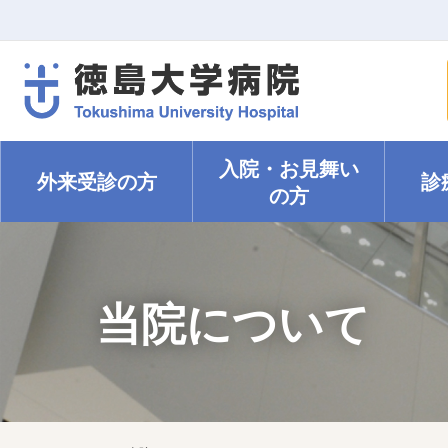
入院・
お見舞い
外来受診の方
診
の方
当院について