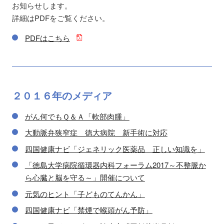
お知らせします。
詳細はPDFをご覧ください。
PDFはこちら
２０１６年の
メディア
がん何でもＱ＆Ａ「軟部肉腫」
大動脈弁狭窄症 徳大病院 新手術に対応
四国健康ナビ「ジェネリック医薬品 正しい知識を」
「徳島大学病院循環器内科フォーラム2017～不整脈か
ら心臓と脳を守る～」開催について
元気のヒント「子どものてんかん」
四国健康ナビ「禁煙で喉頭がん予防」