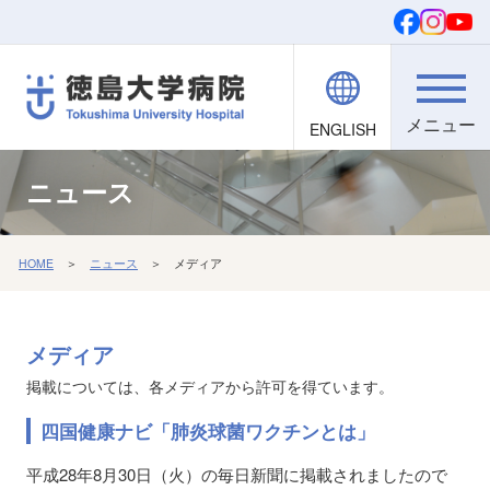
ENGLISH
院内職員向け
文字・背景
ご寄付
検索
ニュース
HOME
＞
ニュース
＞ メディア
メディア
掲載については、各メディアから許可を得ています。
四国健康ナビ「肺炎球菌ワクチンとは」
平成28年8月30日（火）の毎日新聞に掲載されましたので