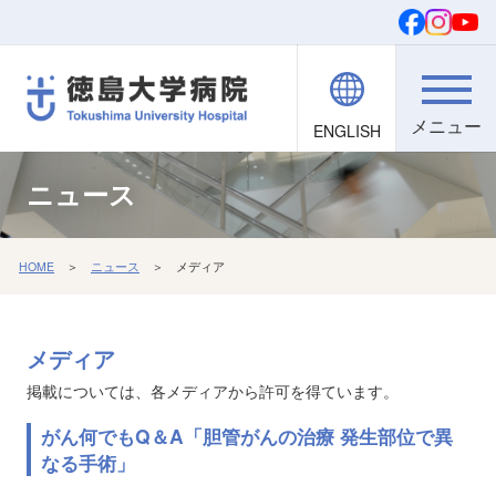
ENGLISH
院内職員向け
文字・背景
ご寄付
検索
ニュース
HOME
＞
ニュース
＞ メディア
メディア
掲載については、各メディアから許可を得ています。
がん何でもQ＆A「胆管がんの治療 発生部位で異
なる手術」