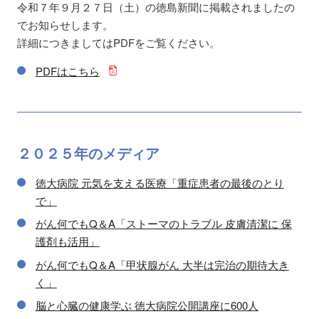
令和７年９月２７日（土）の徳島新聞に掲載されましたの
でお知らせします。
詳細につきましてはPDFをご覧ください。
PDFはこちら
２０２５年の
メディア
徳大病院 元気を支える医療「重症患者の最後のとり
で」
がん何でもQ＆A「ストーマのトラブル 皮膚清潔に 保
護剤も活用」
がん何でもQ＆A「甲状腺がん 大半は完治の期待大き
く」
脳と心臓の健康学ぶ 徳大病院公開講座に600人