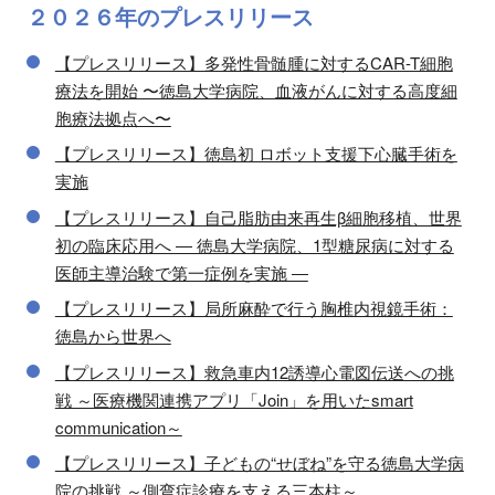
２０２６年の
プレスリリース
【プレスリリース】多発性骨髄腫に対するCAR-T細胞
療法を開始 〜徳島大学病院、血液がんに対する高度細
胞療法拠点へ〜
【プレスリリース】徳島初 ロボット支援下心臓手術を
実施
【プレスリリース】自己脂肪由来再生β細胞移植、世界
初の臨床応用へ ― 徳島大学病院、1型糖尿病に対する
医師主導治験で第一症例を実施 ―
【プレスリリース】局所麻酔で行う胸椎内視鏡手術：
徳島から世界へ
【プレスリリース】救急車内12誘導心電図伝送への挑
戦 ～医療機関連携アプリ「Join」を用いたsmart
communication～
【プレスリリース】子どもの“せぼね”を守る徳島大学病
院の挑戦 ～側弯症診療を支える三本柱～