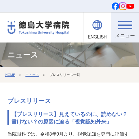
ENGLISH
院内職員向け
文字・背景
ご寄付
検索
ニュース
HOME
＞
ニュース
＞ プレスリリース一覧
プレスリリース
【プレスリリース】見えているのに、読めない？
書けない？の原因に迫る「視覚認知外来」
当院眼科では、令和3年9月より、視覚認知を専門に評価す