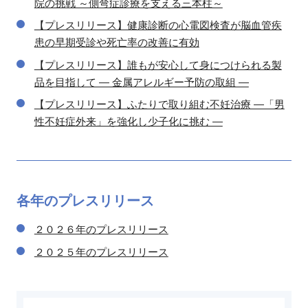
院の挑戦 ～側弯症診療を支える三本柱～
【プレスリリース】健康診断の心電図検査が脳血管疾
患の早期受診や死亡率の改善に有効
【プレスリリース】誰もが安心して身につけられる製
品を目指して ― 金属アレルギー予防の取組 ―
【プレスリリース】ふたりで取り組む不妊治療 ―「男
性不妊症外来」を強化し少子化に挑む ―
各年の
プレスリリース
２０２６年のプレスリリース
２０２５年のプレスリリース