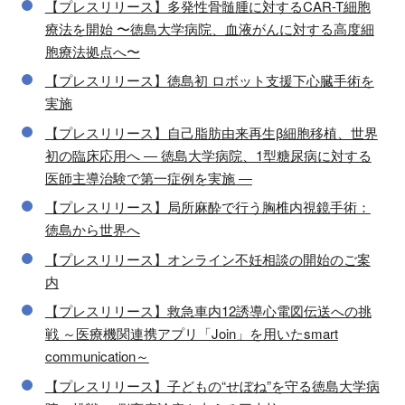
【プレスリリース】多発性骨髄腫に対するCAR-T細胞
療法を開始 〜徳島大学病院、血液がんに対する高度細
胞療法拠点へ〜
【プレスリリース】徳島初 ロボット支援下心臓手術を
実施
【プレスリリース】自己脂肪由来再生β細胞移植、世界
初の臨床応用へ ― 徳島大学病院、1型糖尿病に対する
医師主導治験で第一症例を実施 ―
【プレスリリース】局所麻酔で行う胸椎内視鏡手術：
徳島から世界へ
【プレスリリース】オンライン不妊相談の開始のご案
内
【プレスリリース】救急車内12誘導心電図伝送への挑
戦 ～医療機関連携アプリ「Join」を用いたsmart
communication～
【プレスリリース】子どもの“せぼね”を守る徳島大学病