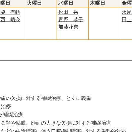
月曜日
火曜日
水曜日
木曜日
金曜
岩脇 有軌
松田 岳
永尾
小西 晴奈
青野 恭子
田上
加藤花奈
や歯の欠損に対する補綴治療、とくに義歯
ト治療
いた補綴治療
よる顎や粘膜、顔面の大きな欠損に対する補綴治療
中などの中途障害に伴う口腔機能障害に対する歯科的対応