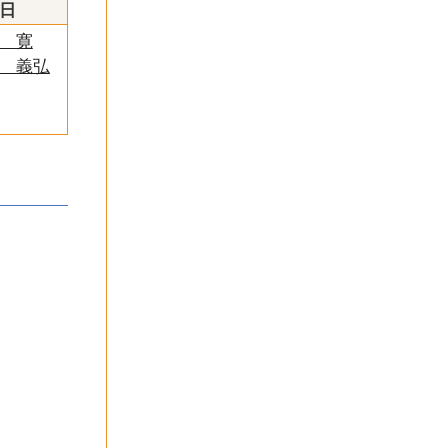
日
 寛
 義弘