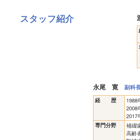
スタッフ紹介
永尾 寛
副科
経 歴
19
20
201
専門分野
補綴
高齢