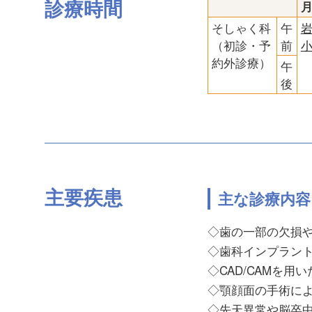
診療時間
そしゃく科
午
（初診・予
前
約外診療）
午
後
主要疾患
主な診療内容
◇歯の一部の欠損
◇歯科インプラン
◇CAD/CAMを用
◇顎顔面の手術に
◇先天異常や脳卒