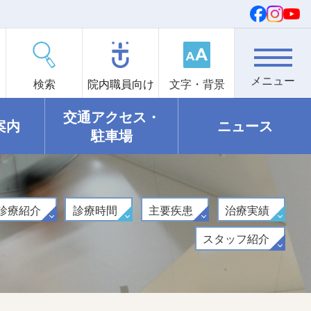
検索
院内職員向け
文字・背景
交通アクセス・
案内
ニュース
駐車場
診療紹介
診療時間
主要疾患
治療実績
スタッフ紹介