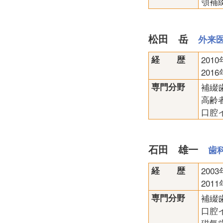
顎補
松田 岳
外来
経 歴
20
20
専門分野
補綴
高齢
口腔
石田 雄一
歯
経 歴
20
20
専門分野
補綴
口腔
磁気