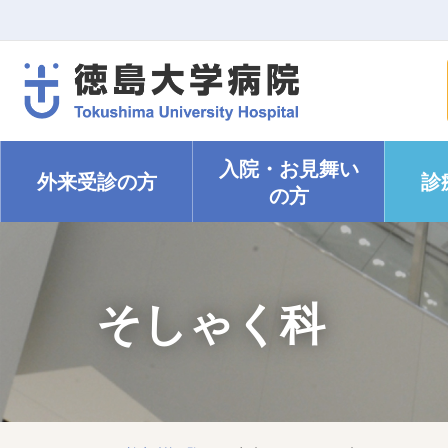
入院・
お見舞い
外来受診の方
診
の方
そしゃく科