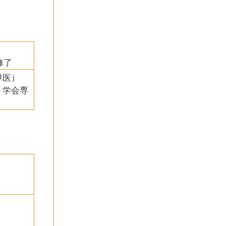
程修了
導医）
ト学会専